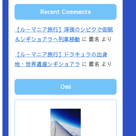
Recent Comments
【ルーマニア旅行】深夜のシビウで仮眠
＆シギショアラへ列車移動
に
匿名
より
【ルーマニア旅行】ドラキュラの出身
地・世界遺産シギショアラ
に
匿名
より
Omi