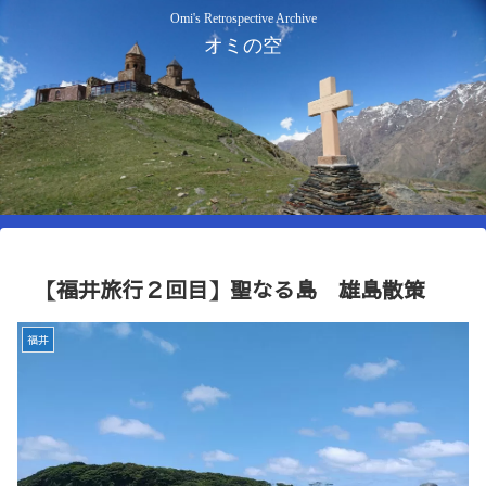
Omi's Retrospective Archive
オミの空
【福井旅行２回目】聖なる島 雄島散策
福井