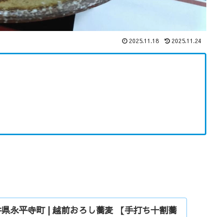
2025.11.18
2025.11.24
県永平寺町 | 越前おろし蕎麦 【手打ち十割蕎