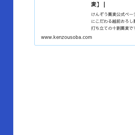
麦】 |
けんぞう蕎麦公式ペー
にこだわる越前おろし
打ち立ての十割蕎麦で
www.kenzousoba.com