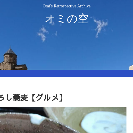
Omi's Retrospective Archive
オミの空
ろし蕎麦【グルメ】