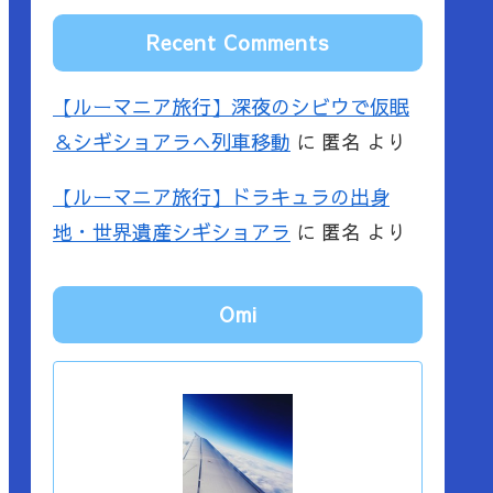
Recent Comments
【ルーマニア旅行】深夜のシビウで仮眠
＆シギショアラへ列車移動
に
匿名
より
【ルーマニア旅行】ドラキュラの出身
地・世界遺産シギショアラ
に
匿名
より
Omi