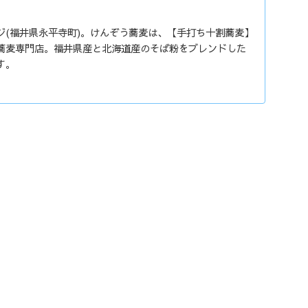
ジ(福井県永平寺町)。けんぞう蕎麦は、【手打ち十割蕎麦】
蕎麦専門店。福井県産と北海道産のそば粉をブレンドした
す。