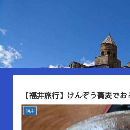
【福井旅行】けんぞう蕎麦でお
福井